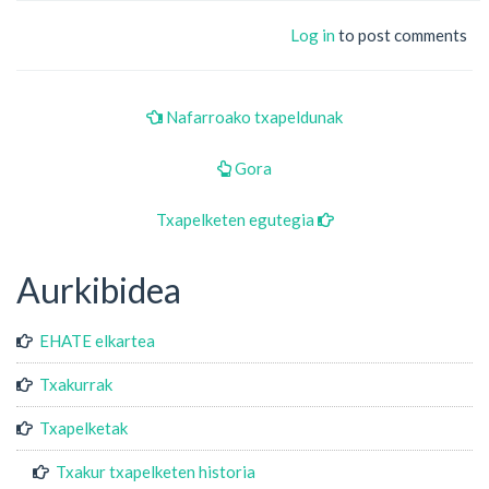
Log in
to post comments
Nafarroako txapeldunak
Gora
Txapelketen egutegia
Aurkibidea
EHATE elkartea
Txakurrak
Txapelketak
Txakur txapelketen historia