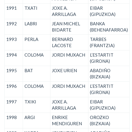
1991
TXATI
JOXE A.
EIBAR
ARRILLAGA
(GIPUZKOA)
1992
LABRI
JEAN MICHEL
BANKA
BIDARTE
(BEHENAFARROA)
1993
PERLA
BERNARD
TARBES
LACOSTE
(FRANTZIA)
1994
COLOMA
JORDI MUXACH
L’ESTARTIT
(GIRONA)
1995
BAT
JOXE URIEN
ABADIÑO
(BIZKAIA)
1996
COLOMA
JORDI MUXACH
L’ESTARTIT
(GIRONA)
1997
TXIKI
JOXE A.
EIBAR
ARRILLAGA
(GIPUZKOA)
1998
ARGI
ENRIKE
OROZKO
MENDIGUREN
(BIZKAIA)