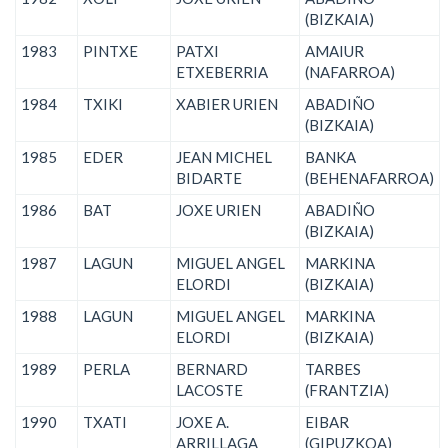
(BIZKAIA)
1983
PINTXE
PATXI
AMAIUR
ETXEBERRIA
(NAFARROA)
1984
TXIKI
XABIER URIEN
ABADIÑO
(BIZKAIA)
1985
EDER
JEAN MICHEL
BANKA
BIDARTE
(BEHENAFARROA)
1986
BAT
JOXE URIEN
ABADIÑO
(BIZKAIA)
1987
LAGUN
MIGUEL ANGEL
MARKINA
ELORDI
(BIZKAIA)
1988
LAGUN
MIGUEL ANGEL
MARKINA
ELORDI
(BIZKAIA)
1989
PERLA
BERNARD
TARBES
LACOSTE
(FRANTZIA)
1990
TXATI
JOXE A.
EIBAR
ARRILLAGA
(GIPUZKOA)