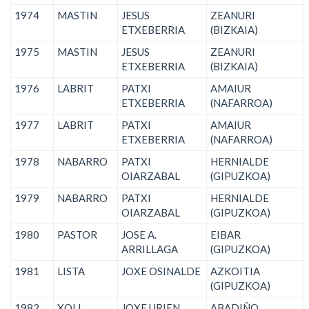
1974
MASTIN
JESUS
ZEANURI
ETXEBERRIA
(BIZKAIA)
1975
MASTIN
JESUS
ZEANURI
ETXEBERRIA
(BIZKAIA)
1976
LABRIT
PATXI
AMAIUR
ETXEBERRIA
(NAFARROA)
1977
LABRIT
PATXI
AMAIUR
ETXEBERRIA
(NAFARROA)
1978
NABARRO
PATXI
HERNIALDE
OIARZABAL
(GIPUZKOA)
1979
NABARRO
PATXI
HERNIALDE
OIARZABAL
(GIPUZKOA)
1980
PASTOR
JOSE A.
EIBAR
ARRILLAGA
(GIPUZKOA)
1981
LISTA
JOXE OSINALDE
AZKOITIA
(GIPUZKOA)
1982
XOLI
JOXE URIEN
ABADIÑO