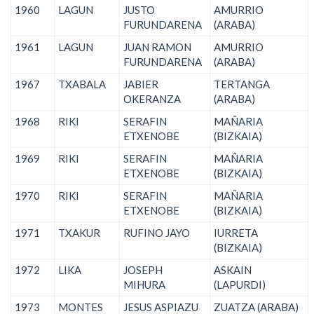
1960
LAGUN
JUSTO
AMURRIO
FURUNDARENA
(ARABA)
1961
LAGUN
JUAN RAMON
AMURRIO
FURUNDARENA
(ARABA)
1967
TXABALA
JABIER
TERTANGA
OKERANZA
(ARABA)
1968
RIKI
SERAFIN
MAÑARIA
ETXENOBE
(BIZKAIA)
1969
RIKI
SERAFIN
MAÑARIA
ETXENOBE
(BIZKAIA)
1970
RIKI
SERAFIN
MAÑARIA
ETXENOBE
(BIZKAIA)
1971
TXAKUR
RUFINO JAYO
IURRETA
(BIZKAIA)
1972
LIKA
JOSEPH
ASKAIN
MIHURA
(LAPURDI)
1973
MONTES
JESUS ASPIAZU
ZUATZA (ARABA)