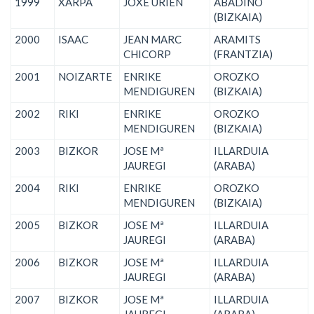
1999
XARPA
JOXE URIEN
ABADIÑO
(BIZKAIA)
2000
ISAAC
JEAN MARC
ARAMITS
CHICORP
(FRANTZIA)
2001
NOIZARTE
ENRIKE
OROZKO
MENDIGUREN
(BIZKAIA)
2002
RIKI
ENRIKE
OROZKO
MENDIGUREN
(BIZKAIA)
2003
BIZKOR
JOSE Mª
ILLARDUIA
JAUREGI
(ARABA)
2004
RIKI
ENRIKE
OROZKO
MENDIGUREN
(BIZKAIA)
2005
BIZKOR
JOSE Mª
ILLARDUIA
JAUREGI
(ARABA)
2006
BIZKOR
JOSE Mª
ILLARDUIA
JAUREGI
(ARABA)
2007
BIZKOR
JOSE Mª
ILLARDUIA
JAUREGI
(ARABA)