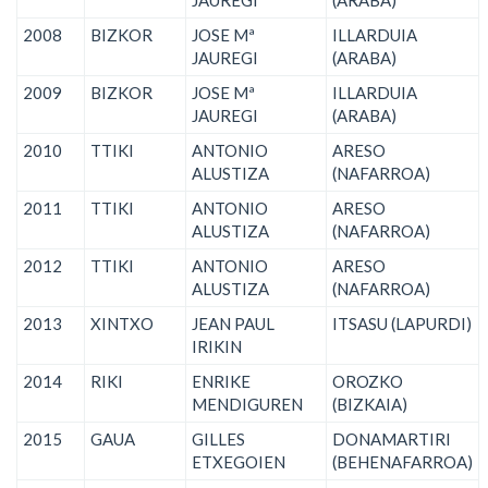
2008
BIZKOR
JOSE Mª
ILLARDUIA
JAUREGI
(ARABA)
2009
BIZKOR
JOSE Mª
ILLARDUIA
JAUREGI
(ARABA)
2010
TTIKI
ANTONIO
ARESO
ALUSTIZA
(NAFARROA)
2011
TTIKI
ANTONIO
ARESO
ALUSTIZA
(NAFARROA)
2012
TTIKI
ANTONIO
ARESO
ALUSTIZA
(NAFARROA)
2013
XINTXO
JEAN PAUL
ITSASU (LAPURDI)
IRIKIN
2014
RIKI
ENRIKE
OROZKO
MENDIGUREN
(BIZKAIA)
2015
GAUA
GILLES
DONAMARTIRI
ETXEGOIEN
(BEHENAFARROA)