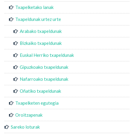
Txapelketako lanak
Txapeldunak urtez urte
Arabako txapeldunak
Bizkaiko txapeldunak
Euskal Herriko txapeldunak
Gipuzkoako txapeldunak
Nafarroako txapeldunak
Oñatiko txapeldunak
Txapelketen egutegia
Oroitzapenak
Sareko loturak