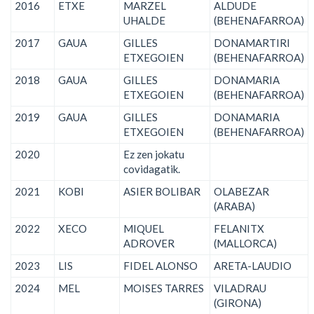
2016
ETXE
MARZEL
ALDUDE
UHALDE
(BEHENAFARROA)
2017
GAUA
GILLES
DONAMARTIRI
ETXEGOIEN
(BEHENAFARROA)
2018
GAUA
GILLES
DONAMARIA
ETXEGOIEN
(BEHENAFARROA)
2019
GAUA
GILLES
DONAMARIA
ETXEGOIEN
(BEHENAFARROA)
2020
Ez zen jokatu
covidagatik.
2021
KOBI
ASIER BOLIBAR
OLABEZAR
(ARABA)
2022
XECO
MIQUEL
FELANITX
ADROVER
(MALLORCA)
2023
LIS
FIDEL ALONSO
ARETA-LAUDIO
2024
MEL
MOISES TARRES
VILADRAU
(GIRONA)