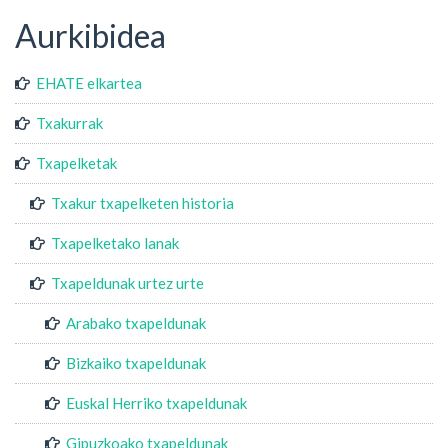
Aurkibidea
EHATE elkartea
Txakurrak
Txapelketak
Txakur txapelketen historia
Txapelketako lanak
Txapeldunak urtez urte
Arabako txapeldunak
Bizkaiko txapeldunak
Euskal Herriko txapeldunak
Gipuzkoako txapeldunak