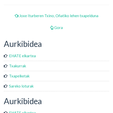
Joxe Iturberen Txino, Oñatiko lehen txapelduna
Gora
Aurkibidea
EHATE elkartea
Txakurrak
Txapelketak
Sareko loturak
Aurkibidea
EHATE elkartea