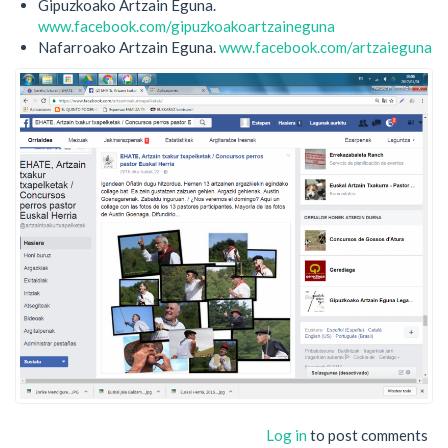
Gipuzkoako Artzain Eguna.
www.facebook.com/gipuzkoakoartzaineguna
Nafarroako Artzain Eguna.
www.facebook.com/artzaieguna
Log in
to post comments