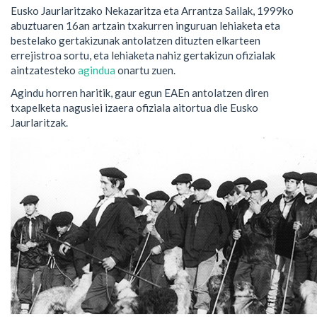
Eusko Jaurlaritzako Nekazaritza eta Arrantza Sailak, 1999ko
abuztuaren 16an artzain txakurren inguruan lehiaketa eta
bestelako gertakizunak antolatzen dituzten elkarteen
errejistroa sortu, eta lehiaketa nahiz gertakizun ofizialak
aintzatesteko
agindua
onartu zuen.
Agindu horren haritik, gaur egun EAEn antolatzen diren
txapelketa nagusiei izaera ofiziala aitortua die Eusko
Jaurlaritzak.