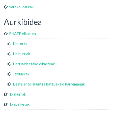
Sareko loturak
Aurkibidea
EHATE elkartea
Historia
Helburuak
Herrialdeetako elkarteak
Jarduerak
Beste antolakuntza batzuekiko harremanak
Txakurrak
Txapelketak