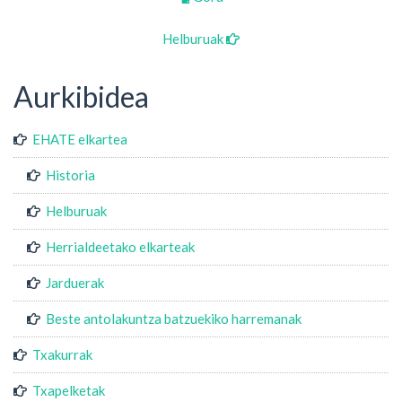
Helburuak
Aurkibidea
EHATE elkartea
Historia
Helburuak
Herrialdeetako elkarteak
Jarduerak
Beste antolakuntza batzuekiko harremanak
Txakurrak
Txapelketak