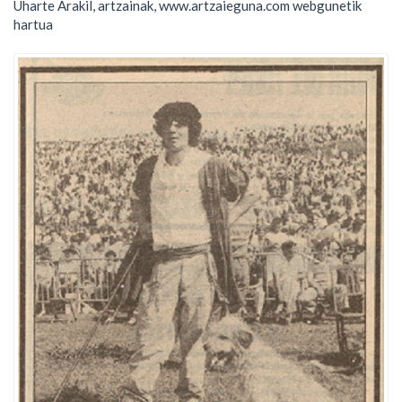
Uharte Arakil, artzainak, www.artzaieguna.com webgunetik
hartua