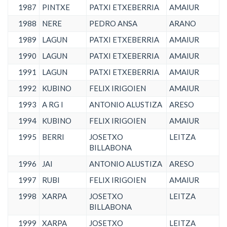
1987
PINTXE
PATXI ETXEBERRIA
AMAIUR
1988
NERE
PEDRO ANSA
ARANO
1989
LAGUN
PATXI ETXEBERRIA
AMAIUR
1990
LAGUN
PATXI ETXEBERRIA
AMAIUR
1991
LAGUN
PATXI ETXEBERRIA
AMAIUR
1992
KUBINO
FELIX IRIGOIEN
AMAIUR
1993
A RG I
ANTONIO ALUSTIZA
ARESO
1994
KUBINO
FELIX IRIGOIEN
AMAIUR
1995
BERRI
JOSETXO
LEITZA
BILLABONA
1996
JAI
ANTONIO ALUSTIZA
ARESO
1997
RUBI
FELIX IRIGOIEN
AMAIUR
1998
XARPA
JOSETXO
LEITZA
BILLABONA
1999
XARPA
JOSETXO
LEITZA