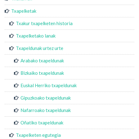
Txapelketak
Txakur txapelketen historia
Txapelketako lanak
Txapeldunak urtez urte
Arabako txapeldunak
Bizkaiko txapeldunak
Euskal Herriko txapeldunak
Gipuzkoako txapeldunak
Nafarroako txapeldunak
Oñatiko txapeldunak
Txapelketen egutegia