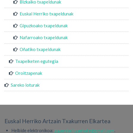
Bizkaiko txapeldunak
Euskal Herriko txapeldunak
Gipuzkoako txapeldunak
Nafarroako txapeldunak
Oñatiko txapeldunak
Txapelketen egutegia
Oroitzapenak
Sareko loturak
Euskal Herriko Artzain Txakurren Elkartea
Helbide elektronikoa:
zuzendaritzaehate@gmail.com
.