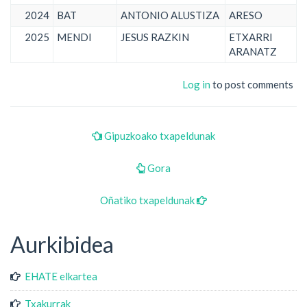
2024
BAT
ANTONIO ALUSTIZA
ARESO
2025
MENDI
JESUS RAZKIN
ETXARRI
ARANATZ
Log in
to post comments
Gipuzkoako txapeldunak
Gora
Oñatiko txapeldunak
Aurkibidea
EHATE elkartea
Txakurrak