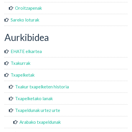
Oroitzapenak
Sareko loturak
Aurkibidea
EHATE elkartea
Txakurrak
Txapelketak
Txakur txapelketen historia
Txapelketako lanak
Txapeldunak urtez urte
Arabako txapeldunak